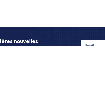
ières nouvelles
es dernières actualités, tendances et
port de fret et aux opérations d’import/export.
Liens
Acceuil
À Propos