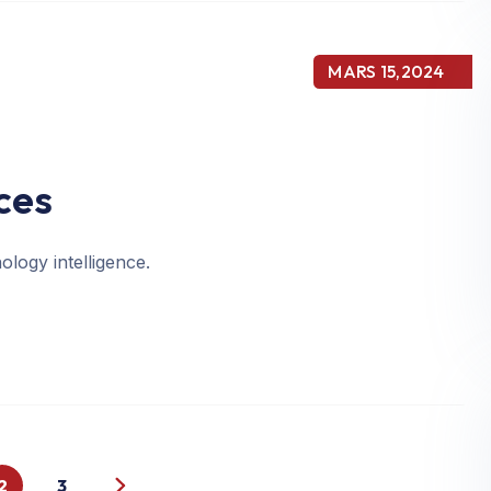
MARS 15,2024
ces
ology intelligence.
2
3